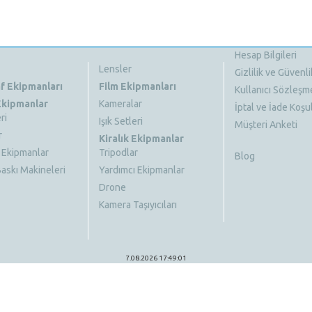
Hesap Bilgileri
Lensler
Gizlilik ve Güvenli
f Ekipmanları
Film Ekipmanları
Kullanıcı Sözleşm
 Ekipmanlar
Kameralar
İptal ve İade Koşul
ri
Işık Setleri
Müşteri Anketi
r
Kiralık Ekipmanlar
 Ekipmanlar
Tripodlar
Blog
askı Makineleri
Yardımcı Ekipmanlar
Drone
Kamera Taşıyıcıları
7.08.2026 17:49:01