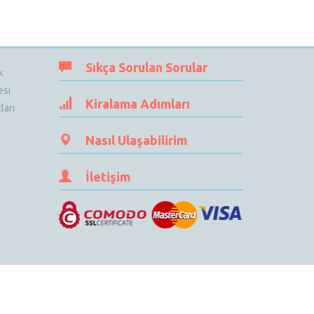
Sıkça Sorulan Sorular
k
esi
Kiralama Adımları
ları
Nasıl Ulaşabilirim
İletişim