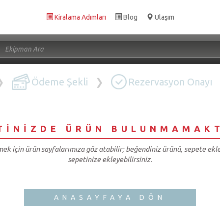
Kiralama Adımları
Blog
Ulaşım
❯
Ödeme Şekli
❯
Rezervasyon Onayı
TİNİZDE ÜRÜN BULUNMAMAK
ek için ürün sayfalarımıza göz atabilir; beğendiniz ürünü, sepete ek
sepetinize ekleyebilirsiniz.