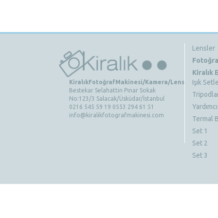
Lensler
Fotoğra
Kiralık
Işık Setle
KiralıkFotoğrafMakinesi/Kamera/Lens
Bestekar Selahattin Pınar Sokak
Tripodla
No:123/3 Salacak/Üsküdar/İstanbul
Yardımcı
0216 545 59 19 0553 294 61 51
info@kiralikfotografmakinesi.com
Termal B
Set 1
Set 2
Set 3