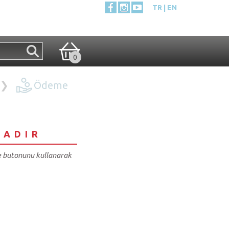
TR
EN
0
❯
Ödeme
TADIR
le butonunu kullanarak