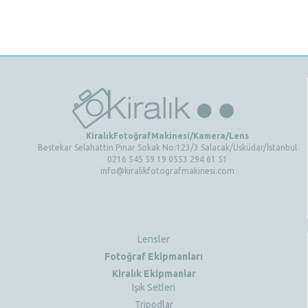
KiralıkFotoğrafMakinesi/Kamera/Lens
Bestekar Selahattin Pınar Sokak No:123/3 Salacak/Üsküdar/İstanbul
0216 545 59 19 0553 294 61 51
info@kiralikfotografmakinesi.com
Lensler
Fotoğraf Ekipmanları
Kiralık Ekipmanlar
Işık Setleri
Tripodlar