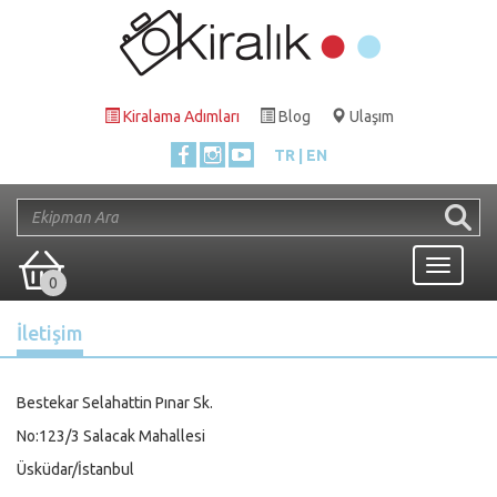
Kiralama Adımları
Blog
Ulaşım
TR
EN
Toggle
0
navigati
İletişim
Bestekar Selahattin Pınar Sk.
No:123/3 Salacak Mahallesi
Üsküdar/İstanbul