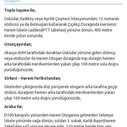
Ulaşım
Toplu taşıma ile,
Üsküdar, Kadıköy veya Ayrılık Çeşmesi İstasyonundan; 12 numaralı
otobüsü ya da dolmuşları kullanarak Çiçekçi Durağında inerseniz
Harem İskele caddesi(PTT tabelası) yönüne dönün, 400 metre
ileride yolun sonunda,
Uzunçayırdan;
Akasya AVM tarafındaki duraktan Üsküdar yönüne giden dolmuş
veya otobüsler ile Harem Otogarı durağında inip durağın hemen
arka tarafındaki merdivenlerden yukarı çıkıp 100 metre sola doğru
yürüdüğünüzde,
Sirkeci - Harem feribotundan;
İskeleden çıktığınızda düz yürüyerek otogarın arka tarafına geçip
otobüs durağının hemen arka tarafındaki merdivenlerden yukarı
çıkıp 100 metre sola doğru yürüdüğünüzde,
Araba ile;
D100 karayolu yönünden Harem Otogarına gelmeden Selimiye
İskele yönünde sağa dönün, soldan 3. sokak, Karlık Bayırı(Harem
Tekel'den sol) yönüne devam edin. 250 metre ileride ters yön