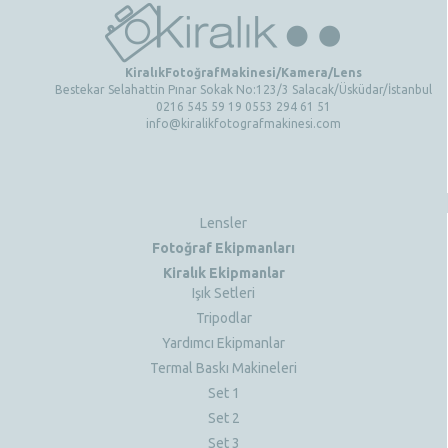
KiralıkFotoğrafMakinesi/Kamera/Lens
Bestekar Selahattin Pınar Sokak No:123/3 Salacak/Üsküdar/İstanbul
0216 545 59 19 0553 294 61 51
info@kiralikfotografmakinesi.com
Lensler
Fotoğraf Ekipmanları
Kiralık Ekipmanlar
Işık Setleri
Tripodlar
Yardımcı Ekipmanlar
Termal Baskı Makineleri
Set 1
Set 2
Set 3