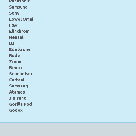
Panasonic
Samsung
Sony
Lowel Omni
F&V
Elinchrom
Hensel
DJI
Edelkrone
Rode
Zoom
Benro
Sennheiser
Cartoni
Samyang
Atamos
Jie Yang
Gorilla Pod
Godox