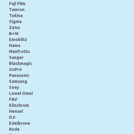
Fuji Film
Tamron
Tokina
Sigma
Zeiss
B+W
Emoblitz
Hama
Manfrotto
Sanger
Blackmagic
GoPro
Panasonic
Samsung
Sony
Lowel Omni
F&V
Elinchrom
Hensel
DJI
Edelkrone
Rode