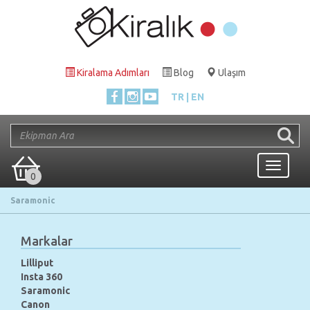
Kiralama Adımları
Blog
Ulaşım
TR
EN
Toggle
0
navigati
Saramonic
Markalar
Lilliput
Insta 360
Saramonic
Canon