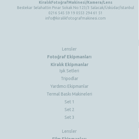
KiralıkFotoğrafMakinesi/Kamera/Lens
Bestekar Selahattin Pınar Sokak No:123/3 Salacak/Üsküdar/İstanbul
0216 545 59 19 0553 294 61 51
info@kiralikfotografmakinesi.com
Lensler
Fotoğraf Ekipmanları
Kiralık Ekipmanlar
Işık Setleri
Tripodlar
Yardımcı Ekipmanlar
Termal Baskı Makineleri
Set 1
Set 2
Set 3
Lensler