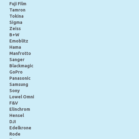
Fuji Film
Tamron
Tokina
Sigma
Zeiss
B+W
Emoblitz
Hama
Manfrotto
Sanger
Blackmagic
GoPro
Panasonic
Samsung
Sony
Lowel Omni
F&V
Elinchrom
Hensel
DJI
Edelkrone
Rode