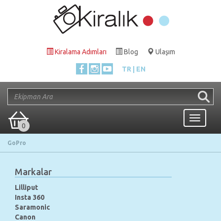
Kiralama Adımları
Blog
Ulaşım
TR
EN
Toggle
0
navigati
GoPro
Markalar
Lilliput
Insta 360
Saramonic
Canon