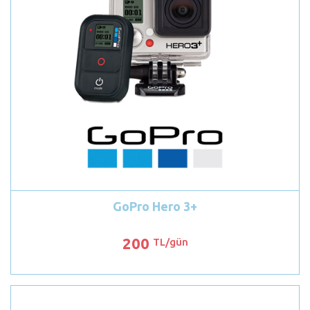
GoPro Hero 3+
200
TL/gün