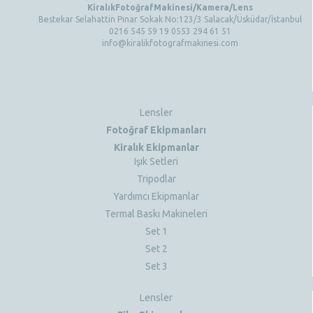
KiralıkFotoğrafMakinesi/Kamera/Lens
Bestekar Selahattin Pınar Sokak No:123/3 Salacak/Üsküdar/İstanbul
0216 545 59 19 0553 294 61 51
info@kiralikfotografmakinesi.com
Lensler
Fotoğraf Ekipmanları
Kiralık Ekipmanlar
Işık Setleri
Tripodlar
Yardımcı Ekipmanlar
Termal Baskı Makineleri
Set 1
Set 2
Set 3
Lensler