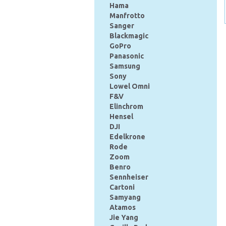
Hama
Manfrotto
Sanger
Blackmagic
GoPro
Panasonic
Samsung
Sony
Lowel Omni
F&V
Elinchrom
Hensel
DJI
Edelkrone
Rode
Zoom
Benro
Sennheiser
Cartoni
Samyang
Atamos
Jie Yang