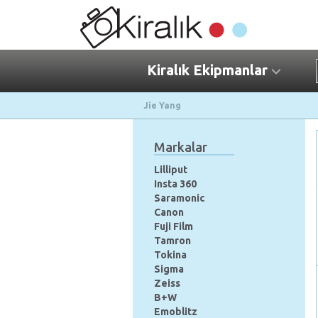
Kiralık Ekipmanlar
Jie Yang
Markalar
Lilliput
Insta 360
Saramonic
Canon
Fuji Film
Tamron
Tokina
Sigma
Zeiss
B+W
Emoblitz