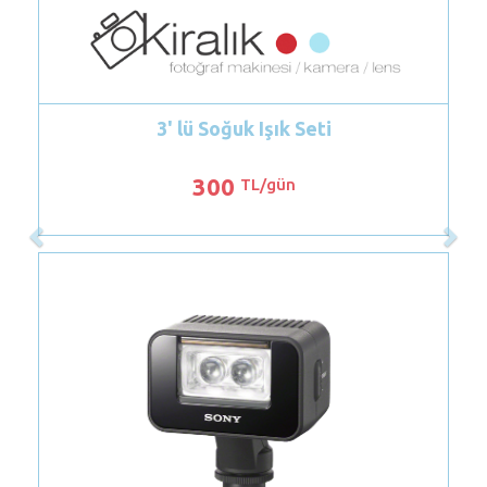
3' lü Soğuk Işık Seti
Lowel Omn
300
TL/gün