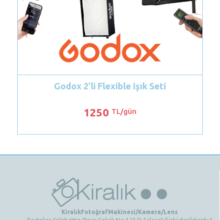
odox 2'li Flexible Işık Seti
Godox FV15
1250
1
TL/gün
KiralıkFotoğrafMakinesi/Kamera/Lens