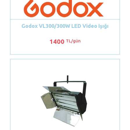
x VL300/300W LED Video Işığı
DP Led-T160
1400
TL/gün