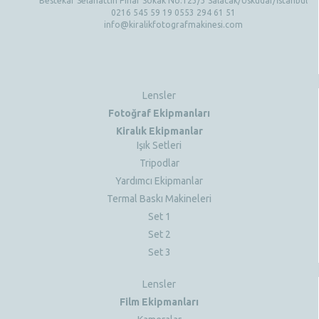
Bestekar Selahattin Pınar Sokak No:123/3 Salacak/Üsküdar/İstanbul
0216 545 59 19 0553 294 61 51
info@kiralikfotografmakinesi.com
Lensler
Fotoğraf Ekipmanları
Kiralık Ekipmanlar
Işık Setleri
Tripodlar
Yardımcı Ekipmanlar
Termal Baskı Makineleri
Set 1
Set 2
Set 3
Lensler
Film Ekipmanları