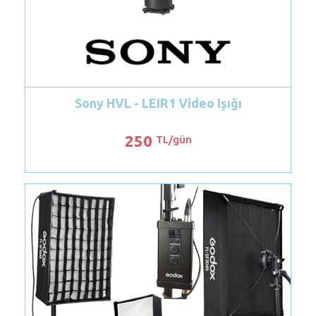
ony HVL - LEIR1 Video Işığı
Turuncu K
250
TL/gün