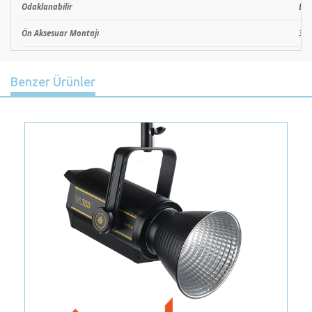
Odaklanabilir
Eve
Ön Aksesuar Montajı
3" 
Benzer Ürünler
Previous
Nex