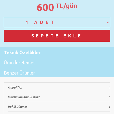
600
TL/gün
Teknik Özellikler
Ürün İncelemesi
Benzer Ürünler
Ampul Tipi
1 x
Maksimum Ampul Watt
15
Dahili Dimmer
Eve