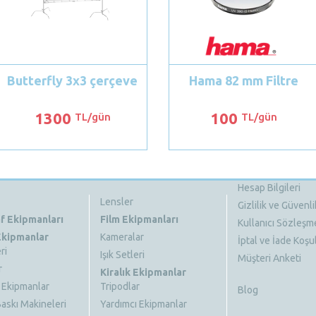
Butterfly 3x3 çerçeve
Hama 82 mm Filtre
1300
100
TL/gün
TL/gün
Hesap Bilgileri
Lensler
Gizlilik ve Güvenli
f Ekipmanları
Film Ekipmanları
Kullanıcı Sözleşm
 Ekipmanlar
Kameralar
İptal ve İade Koşul
ri
Işık Setleri
Müşteri Anketi
r
Kiralık Ekipmanlar
 Ekipmanlar
Tripodlar
Blog
askı Makineleri
Yardımcı Ekipmanlar