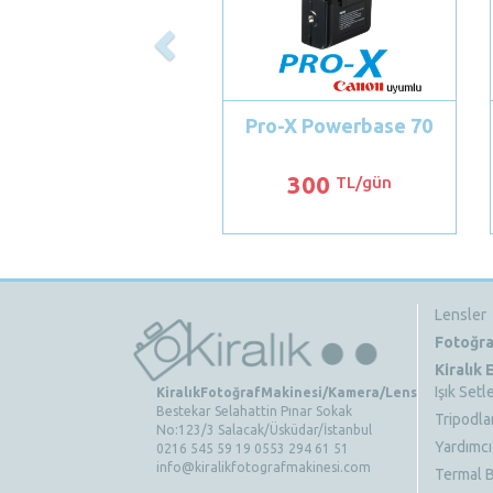
Pro-X Powerbase 70
300
TL/gün
Lensler
Fotoğra
Kiralık
Işık Setle
KiralıkFotoğrafMakinesi/Kamera/Lens
Bestekar Selahattin Pınar Sokak
Tripodla
No:123/3 Salacak/Üsküdar/İstanbul
Yardımcı
0216 545 59 19 0553 294 61 51
info@kiralikfotografmakinesi.com
Termal B