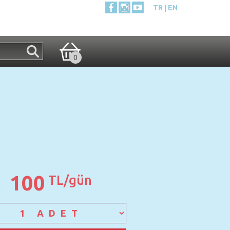
TR
EN
0
100
TL/gün