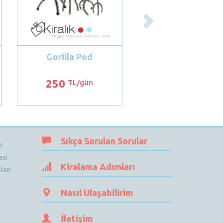
Gorilla Pod
250
TL/gün
Sıkça Sorulan Sorular
k
esi
Kiralama Adımları
ları
Nasıl Ulaşabilirim
İletişim