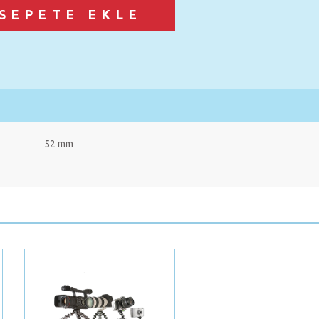
52 mm
Next