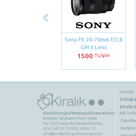
Sony FE 24-70mm f/2.8
GM II Lens
1500
TL/gün
Lensler
Fotoğra
Kiralık
Işık Setle
KiralıkFotoğrafMakinesi/Kamera/Lens
Bestekar Selahattin Pınar Sokak
Tripodla
No:123/3 Salacak/Üsküdar/İstanbul
Yardımcı
0216 545 59 19 0553 294 61 51
info@kiralikfotografmakinesi.com
Termal B