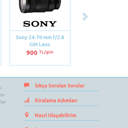
Sony 24-70 mm f/2.8
GM Lens
900
TL/gün
Sıkça Sorulan Sorular
k
esi
Kiralama Adımları
ları
Nasıl Ulaşabilirim