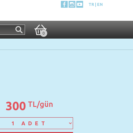
TR
EN
0
300
TL/gün