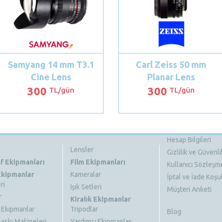
Samyang 14 mm T3.1
Carl Zeiss 50 mm
Cine Lens
Planar Lens
300
300
TL/gün
TL/gün
Hesap Bilgileri
Lensler
Gizlilik ve Güvenli
f Ekipmanları
Film Ekipmanları
Kullanıcı Sözleşm
 Ekipmanlar
Kameralar
İptal ve İade Koşul
ri
Işık Setleri
Müşteri Anketi
r
Kiralık Ekipmanlar
 Ekipmanlar
Tripodlar
Blog
askı Makineleri
Yardımcı Ekipmanlar