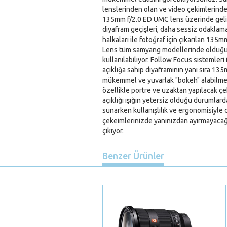
lenslerinden olan ve video çekimlerind
135mm f/2.0 ED UMC lens üzerinde geliş
diyafram geçişleri, daha sessiz odaklama 
halkaları ile fotoğraf için çıkarılan 135m
Lens tüm samyang modellerinde olduğu 
kullanılabiliyor. Follow Focus sistemle
açıklığa sahip diyaframının yanı sıra 13
mükemmel ve yuvarlak "bokeh" alabilme 
özellikle portre ve uzaktan yapılacak çe
açıklığı ışığın yetersiz olduğu durumlar
sunarken kullanışlılık ve ergonomisiyle
çekeimlerinizde yanınızdan ayırmayacağı
çıkıyor.
Benzer Ürünler
Previous