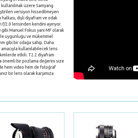
e kullanılmak üzere Samyang
tirilen versiyon hissedilmeyen
halkası, dişli diyafram ve odak
m f/2.0 lensinden kendini ayırıyor.
gibi Manuel Fokus yani MF olarak
ri ile uygunluğu ve mükemmel
5mm gibi bir odağa sahip. Daha
amacıyla kullanılabilecek lens
kimlerde etkili. T2.2 diyafram
da önemli bir pozlama değerini size
 de hem video hem de fotoğraf
nız bir lens olarak karşımıza