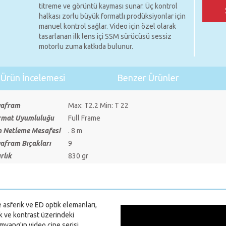
titreme ve görüntü kayması sunar. Üç kontrol
halkası zorlu büyük formatlı prodüksiyonlar için
manuel kontrol sağlar. Video için özel olarak
tasarlanan ilk lens içi SSM sürücüsü sessiz
motorlu zuma katkıda bulunur.
Ürün İncelemesi
Benzer Ürünler
yafram
Max: T2.2 Min: T 22
rmat Uyumluluğu
Full Frame
n Netleme Mesafesi
. 8 m
afram Bıçakları
9
rlık
830 gr
asferik ve ED optik elemanları,
k ve kontrast üzerindeki
yang'ın video cine serisi