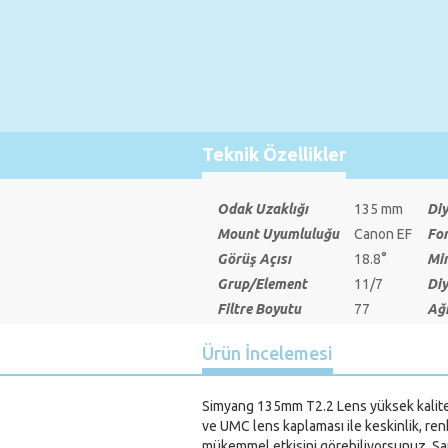
Teknik Özellikler
Odak Uzaklığı
135 mm
Di
Mount Uyumluluğu
Canon EF
Fo
Görüş Açısı
18.8°
Mi
Grup/Element
11/7
Diy
Filtre Boyutu
77
Ağı
Ürün İncelemesi
Simyang 135mm T2.2 Lens yüksek kalite 
ve UMC lens kaplaması ile keskinlik, ren
mükemmel etkisini görebiliyorsunuz. Sam