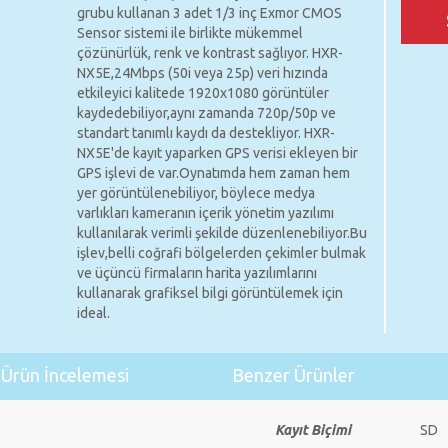
grubu kullanan 3 adet 1/3 inç Exmor CMOS
Sensor sistemi ile birlikte mükemmel
çözünürlük, renk ve kontrast sağlıyor. HXR-
NX5E,24Mbps (50i veya 25p) veri hızında
etkileyici kalitede 1920x1080 görüntüler
kaydedebiliyor,aynı zamanda 720p/50p ve
standart tanımlı kaydı da destekliyor. HXR-
NX5E'de kayıt yaparken GPS verisi ekleyen bir
GPS işlevi de var.Oynatımda hem zaman hem
yer görüntülenebiliyor, böylece medya
varlıkları kameranın içerik yönetim yazılımı
kullanılarak verimli şekilde düzenlenebiliyor.Bu
işlev,belli coğrafi bölgelerden çekimler bulmak
ve üçüncü firmaların harita yazılımlarını
kullanarak grafiksel bilgi görüntülemek için
ideal.
Ürün İncelemesi
Benzer Ürünler
Kayıt Biçimi
SD