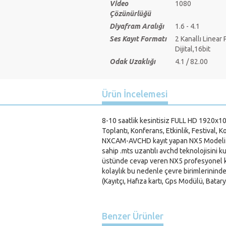
Video
1080
Çözünürlüğü
Diyafram Aralığı
1.6 - 4.1
Ses Kayıt Formatı
2 Kanallı Linear
Dijital,16bit
Odak Uzaklığı
4.1 / 82.00
Ürün İncelemesi
8-10 saatlik kesintisiz FULL HD 1920x10
Toplantı, Konferans, Etkinlik, Festival, K
NXCAM-AVCHD kayıt yapan NX5 Modeli uzun
sahip .mts uzantılı avchd teknolojisini 
üstünde cevap veren NX5 profesyonel kam
kolaylık bu nedenle çevre birimlerininde
(Kayıtçı, Hafıza kartı, Gps Modülü, Batary
Benzer Ürünler