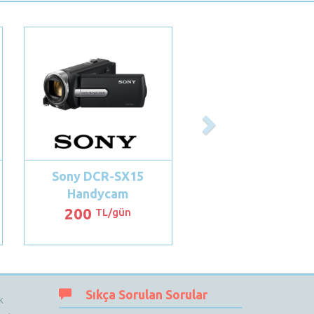
Next
Sony DCR-SX15
Handycam
200
TL/gün
Sıkça Sorulan Sorular
k