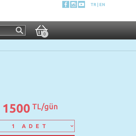
TR
EN
0
1500
TL/gün