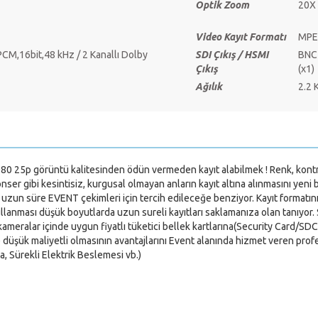
Optik Zoom
20X
Video Kayıt Formatı
MPE
 PCM,16bit,48 kHz / 2 Kanallı Dolby
SDI Çıkış / HSMI
BNC 
Çıkış
(x1)
Ağılık
2.2 
80 25p görüntü kalitesinden ödün vermeden kayıt alabilmek ! Renk, kontras
onser gibi kesintisiz, kurgusal olmayan anların kayıt altına alınmasını yeni
 süre EVENT çekimleri için tercih edileceğe benziyor. Kayıt formatının 
kullanması düşük boyutlarda uzun sureli kayıtları saklamanıza olan tanıyo
eralar içinde uygun fiyatlı tüketici bellek kartlarına(Security Card/SD
 düşük maliyetli olmasının avantajlarını Event alanında hizmet veren profe
a, Sürekli Elektrik Beslemesi vb.)