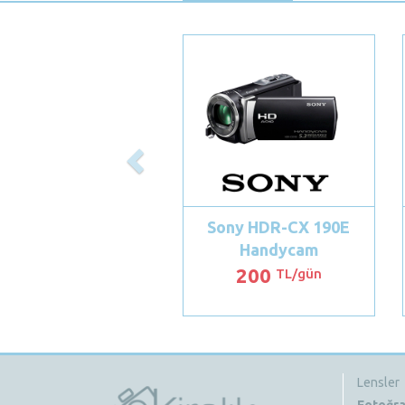
Previous
Sony HDR-CX 190E
Handycam
200
TL/gün
Lensler