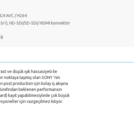
G4 AVC / H264
(x1), HD-SDI/SD-SDI/ HDMI konnektör
Kg
t ve düşük ışık hassasiyeti ile
 bir noktaya taşımış olan SONY ‘nin
post production için kolay iş akışına
r. Sınıfından beklenen performansın
Card) kayıt yapabilmesiylede çok büyük
syoneller için vazgeçilmez kılıyor.