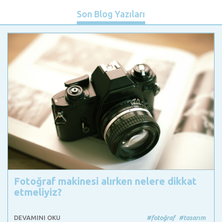
Son Blog Yazıları
Fotoğraf makinesi alırken nelere dikkat
etmeliyiz?
DEVAMINI OKU
#fotoğraf
#tasarım