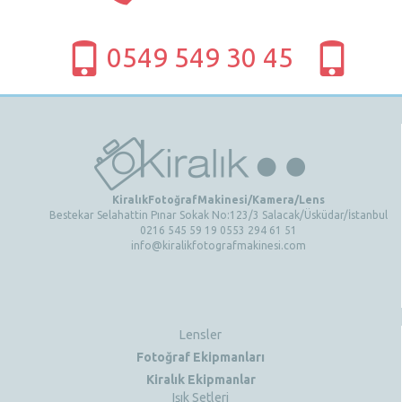
0549 549 30 45
KiralıkFotoğrafMakinesi/Kamera/Lens
Bestekar Selahattin Pınar Sokak No:123/3 Salacak/Üsküdar/İstanbul
0216 545 59 19 0553 294 61 51
info@kiralikfotografmakinesi.com
Lensler
Fotoğraf Ekipmanları
Kiralık Ekipmanlar
Işık Setleri