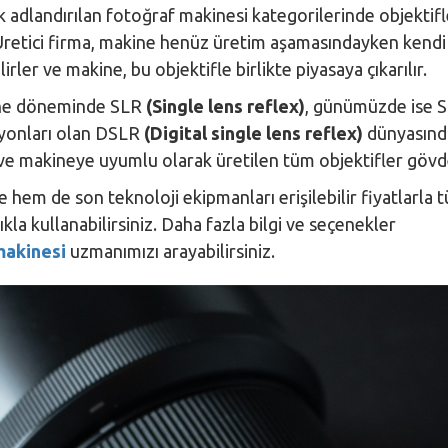
k adlandırılan fotoğraf makinesi kategorilerinde objektif
 Üretici firma, makine henüz üretim aşamasındayken kendi
rler ve makine, bu objektifle birlikte piyasaya çıkarılır.
ine döneminde SLR
(Single lens reflex)
, günümüzde ise S
rsiyonları olan DSLR
(Digital single lens reflex)
dünyasında
ve makineye uyumlu olarak üretilen tüm objektifler gövdey
em de son teknoloji ekipmanları erişilebilir fiyatlarla t
lıkla kullanabilirsiniz. Daha fazla bilgi ve seçenekler
makinesi
uzmanımızı arayabilirsiniz.