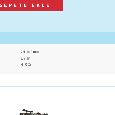
24-105 mm
2.7 sn
415 Gr
Next