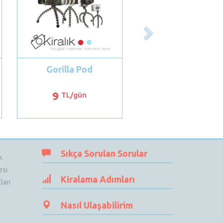
Gorilla Pod
9
TL/gün
Sıkça Sorulan Sorular
k
esi
Kiralama Adımları
ları
Nasıl Ulaşabilirim