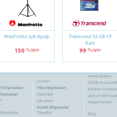
Manfrotto Işık Ayağı
Transcend 32 GB CF
Kart
150
99
TL/gün
TL/gün
Hesap Bilgileri
Lensler
Gizlilik ve Güvenli
f Ekipmanları
Film Ekipmanları
Kullanıcı Sözleşm
 Ekipmanlar
Kameralar
İptal ve İade Koşul
ri
Işık Setleri
Müşteri Anketi
r
Kiralık Ekipmanlar
 Ekipmanlar
Tripodlar
Blog