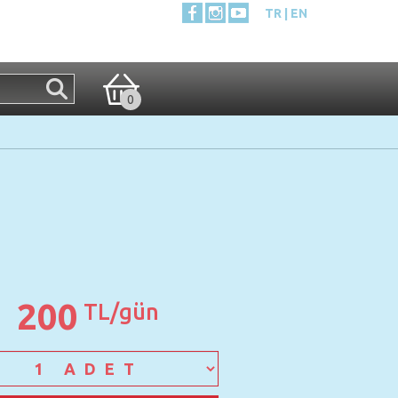
TR
EN
0
200
TL/gün