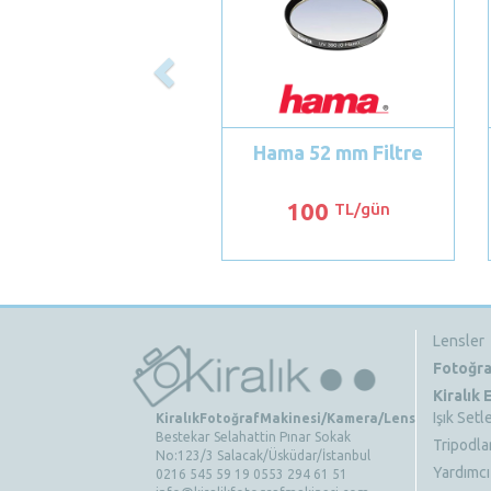
Hama 52 mm Filtre
100
TL/gün
Lensler
Fotoğra
Kiralık
Işık Setle
KiralıkFotoğrafMakinesi/Kamera/Lens
Bestekar Selahattin Pınar Sokak
Tripodla
No:123/3 Salacak/Üsküdar/İstanbul
Yardımcı
0216 545 59 19 0553 294 61 51