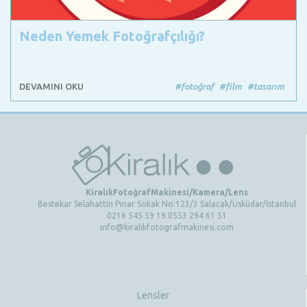
Neden Yemek Fotoğrafçılığı?
DEVAMINI OKU
#fotoğraf
#film
#tasarım
KiralıkFotoğrafMakinesi/Kamera/Lens
Bestekar Selahattin Pınar Sokak No:123/3 Salacak/Üsküdar/İstanbul
0216 545 59 19 0553 294 61 51
info@kiralikfotografmakinesi.com
Lensler