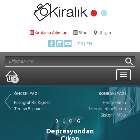
Kiralama Adımları
Blog
Ulaşım
TR
EN
Toggle
0
navigati
ÖNCEKİ YAZI
SONRAKİ YAZI
Fotoğraf Bir Kişisel
Hangi Filmin
Tedavi Biçimidir
İzleneceğini Seçen
Sistem: IMDb
BLOG
Depresyondan
Çıkan