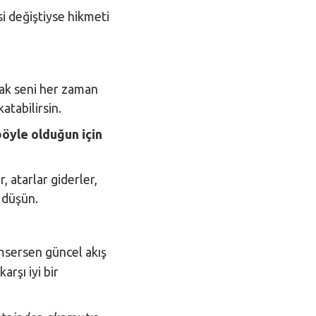
si değiştiyse hikmeti
mak seni her zaman
atabilirsin.
böyle olduğun için
, atarlar giderler,
r düşün.
imsersen güncel akış
arşı iyi bir