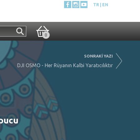
TR
EN
0
SONRAKİ YAZI
DJI OSMO - Her Rüyanın Kalbi Yaratıcılıktır
İpucu