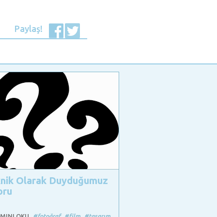
Paylaş!
nik Olarak Duyduğumuz
oru
MINI OKU
#fotoğraf
#film
#tasarım