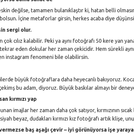
kin değilse, tamamen bulanıklaştır ki, hatan belli olmasın
ybolsun. İçine metaforlar girsin, herkes acaba diye düşün
in sergi olur.
n çok cılız kalabilir. Peki ya aynı fotoğrafı 50 kere yan ya
tekrar eden dokular her zaman çekicidir. Hem sürekli ayn
sen instagram fenomeni bile olabilirsin.
gilerde büyük fotoğraflara daha heyecanlı bakıyoruz. Koca
 çekimş bu adam, diyoruz. Büyük baskılar almayı bir deneyeb
san kırmızı yap
ulunan imajlar her zaman daha çok satıyor, kırmızının sıcak
siyah beyaz, dudakları kırmızı kız fotoğrafı artık klişe, un
 vermezse baş aşağı çevir – iyi görünüyorsa işe yarayab