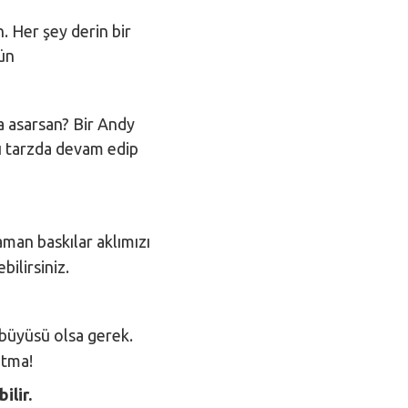
. Her şey derin bir
sün
na asarsan? Bir Andy
ı tarzda devam edip
man baskılar aklımızı
ilirsiniz.
 büyüsü olsa gerek.
utma!
ilir.