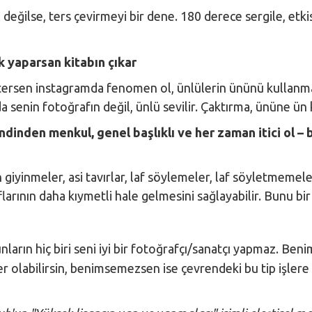
değilse, ters çevirmeyi bir dene. 180 derece sergile, etki
ok yaparsan kitabın çıkar
istersen instagramda fenomen ol, ünlülerin ününü kullan
a senin fotoğrafın değil, ünlü sevilir. Çaktırma, ününe ün k
dinden menkul, genel başlıklı ve her zaman itici ol – 
 giyinmeler, asi tavırlar, laf söylemeler, laf söyletmemeler
flarının daha kıymetli hale gelmesini sağlayabilir. Bunu bi
nların hiç biri seni iyi bir fotoğrafçı/sanatçı yapmaz. Ben
r olabilirsin, benimsemezsen ise çevrendeki bu tip işlere k