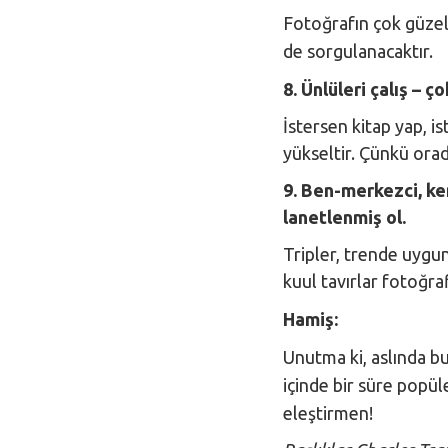
Fotoğrafın çok güzel 
de sorgulanacaktır.
8. Ünlüleri çalış – ç
İstersen kitap yap, 
yükseltir. Çünkü orad
9. Ben-merkezci, ken
lanetlenmiş ol.
Tripler, trende uygun
kuul tavırlar fotoğra
Hamiş:
Unutma ki, aslında bu
içinde bir süre popüle
eleştirmen!