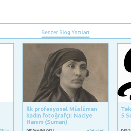
Benzer Blog Yazıları
İlk profesyonel Müslüman
Tek
kadın fotoğrafçı: Naciye
5 S
Hanım (Suman)
#film
DEVAMINI OKU
#fotoğraf
DEVA