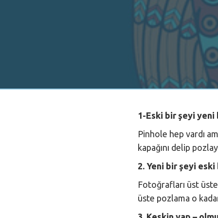
1-Eski bir şeyi yeni
Pinhole hep vardı ama
kapağını delip pozlaya
2. Yeni bir şeyi esk
Fotoğrafları üst üste
üste pozlama o kadar 
3. Keskin yap – olm