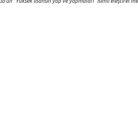
ub'un "Yüksek lisansın yap ve yapmaları" isimli eleştirel me