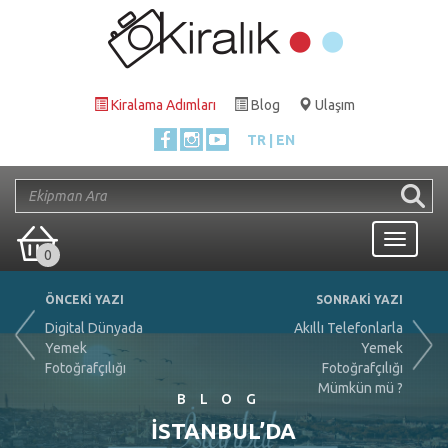
Kiralama Adımları
Blog
Ulaşım
TR
EN
Toggle
0
navigati
ÖNCEKİ YAZI
SONRAKİ YAZI
Digital Dünyada
Akıllı Telefonlarla
Yemek
Yemek
Fotoğrafçılığı
Fotoğrafçılığı
Mümkün mü ?
BLOG
İSTANBUL’DA