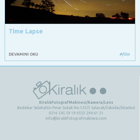
Time Lapse
DEVAMINI OKU
#film
KiralıkFotoğrafMakinesi/Kamera/Lens
Bestekar Selahattin Pınar Sokak No:123/3 Salacak/Üsküdar/İstanbul
0216 545 59 19 0553 294 61 51
info@kiralikfotografmakinesi.com